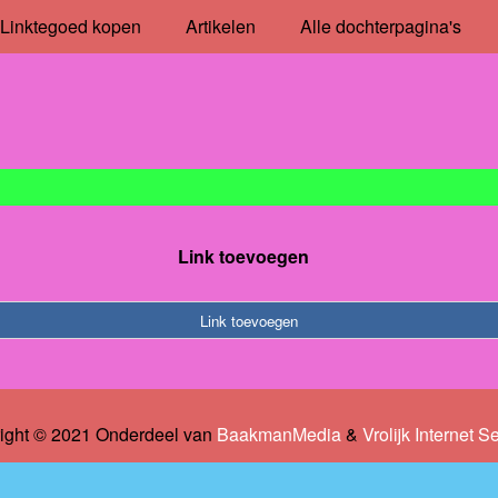
Linktegoed kopen
Artikelen
Alle dochterpagina's
Link toevoegen
Link toevoegen
ight © 2021 Onderdeel van
BaakmanMedia
&
Vrolijk Internet S